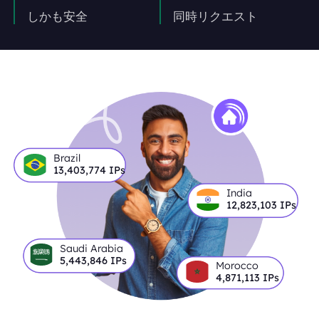
しかも安全
同時リクエスト
Brazil
13,403,774
IPs
India
12,823,103
IPs
Saudi Arabia
5,443,846
IPs
Morocco
4,871,113
IPs