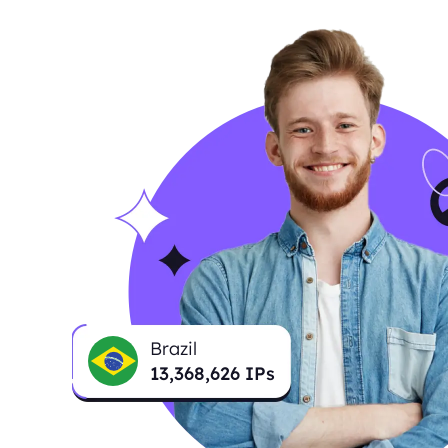
Brazil
13,403,774
IPs