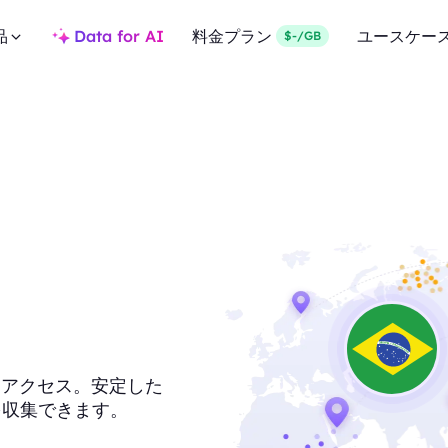
品
Data for AI
料金プラン
ユースケー
$-/GB
キシにアクセス。安定した
を収集できます。