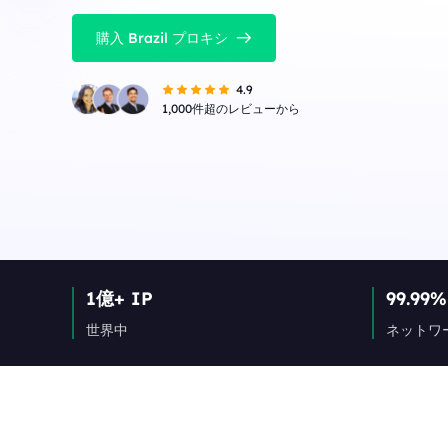
購入 Brazil プロキシ
4.9
1,000件超のレビューから
1億+ IP
99.99%
世界中
ネットワ