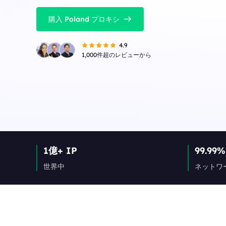
購入 Poland プロキシ
4.9
1,000件超のレビューから
1億+ IP
99.99%
世界中
ネットワ