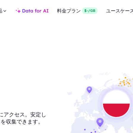
品
Data for AI
料金プラン
ユースケー
$-/GB
キシにアクセス。安定し
タを収集できます。