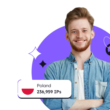
Poland
237,911
IPs