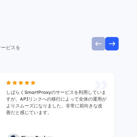
サービスを
しばらくSmartProxyのサービスを利用していま
A
すが、APIリンクへの移行によって全体の運用が
信頼
よりスムーズになりました。非常に前向きな改
y
善だと感じています。
す