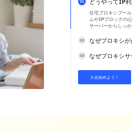
どうやってIP
01
住宅プロキシプール
ムやIPブロックの
サーバーからしっか
なぜプロキシが
02
なぜプロキシサ
03
さあ始めよう！