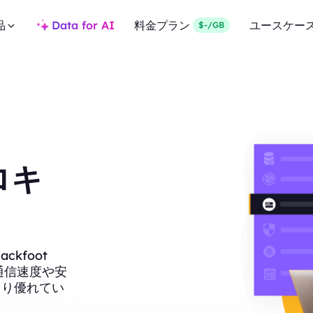
品
Data for AI
料金プラン
ユースケー
$-/GB
プロキ
kfoot
、通信速度や安
より優れてい