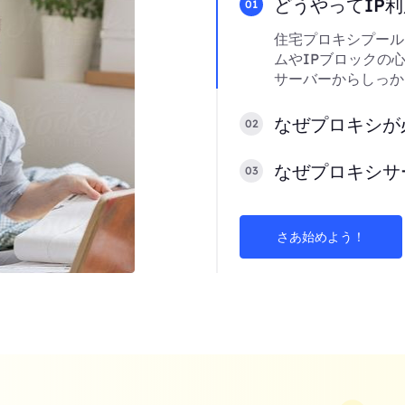
どうやってIP
01
住宅プロキシプール
ムやIPブロックの
サーバーからしっか
なぜプロキシが
02
なぜプロキシサ
03
さあ始めよう！