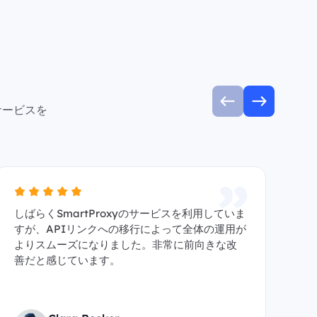
サービスを
しばらくSmartProxyのサービスを利用していま
A
すが、APIリンクへの移行によって全体の運用が
信頼
よりスムーズになりました。非常に前向きな改
y
善だと感じています。
す