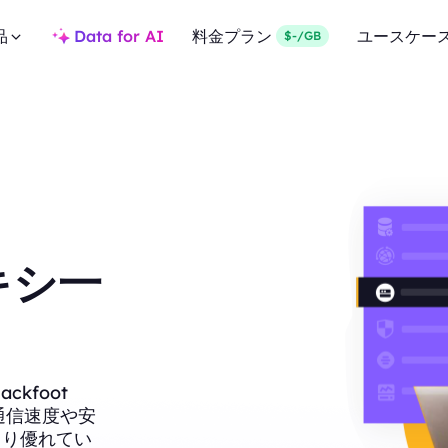
品
Data for AI
料金プラン
ユースケー
$-/GB
ロキシ一
kfoot
、通信速度や安
より優れてい