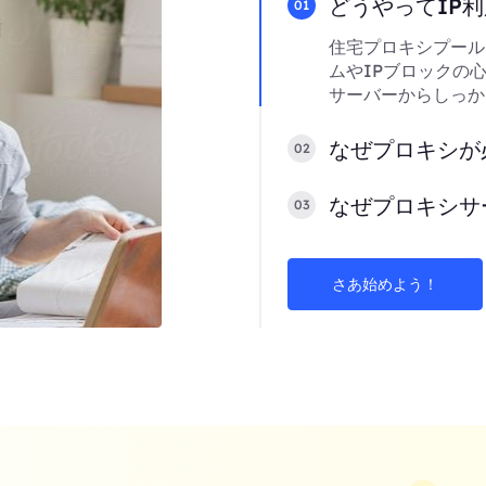
どうやってIP
01
住宅プロキシプール
ムやIPブロックの
サーバーからしっか
なぜプロキシが
02
なぜプロキシサ
03
さあ始めよう！