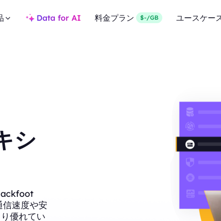
品
Data for AI
料金プラン
ユースケー
$-/GB
ロキシ
kfoot
、通信速度や安
より優れてい