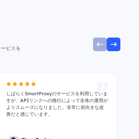
サービスを
しばらくSmartProxyのサービスを利用していま
A
すが、APIリンクへの移行によって全体の運用が
信頼
よりスムーズになりました。非常に前向きな改
y
善だと感じています。
す