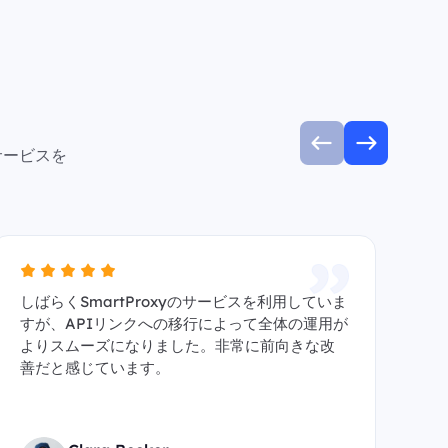
サービスを
しばらくSmartProxyのサービスを利用していま
A
すが、APIリンクへの移行によって全体の運用が
信頼
よりスムーズになりました。非常に前向きな改
y
善だと感じています。
す