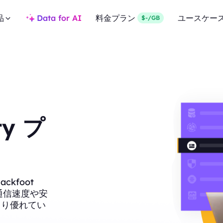
品
Data for AI
料金プラン
ユースケー
$-/GB
ty プ
kfoot
、通信速度や安
より優れてい