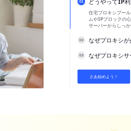
どうやってIP
01
住宅プロキシプール
ムやIPブロックの
サーバーからしっか
なぜプロキシが
02
なぜプロキシサ
03
さあ始めよう！