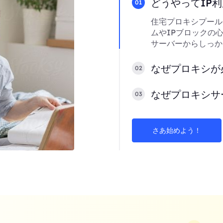
どうやってIP
01
住宅プロキシプール
ムやIPブロックの
サーバーからしっか
なぜプロキシが
02
なぜプロキシサ
03
さあ始めよう！