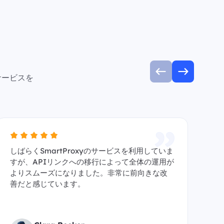
サービスを
しばらくSmartProxyのサービスを利用していま
A
すが、APIリンクへの移行によって全体の運用が
信頼
よりスムーズになりました。非常に前向きな改
y
善だと感じています。
す