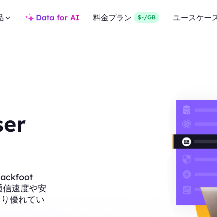
品
Data for AI
料金プラン
ユースケー
$-/GB
ser
kfoot
、通信速度や安
より優れてい