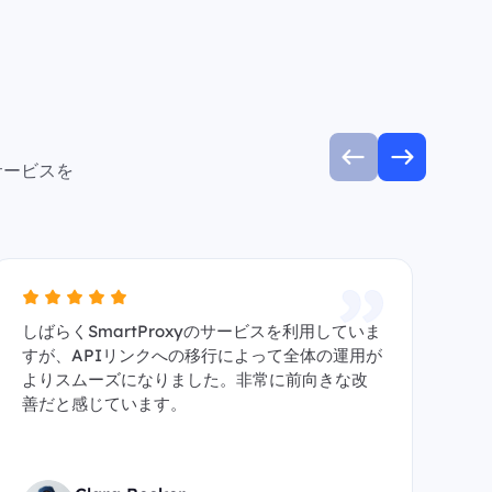
サービスを
しばらくSmartProxyのサービスを利用していま
A
すが、APIリンクへの移行によって全体の運用が
信頼
よりスムーズになりました。非常に前向きな改
y
善だと感じています。
す