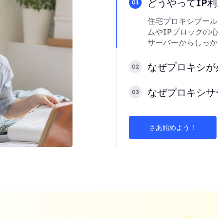
どうやってIP
01
住宅プロキシプール
ムやIPブロックの
サーバーからしっか
なぜプロキシが
02
なぜプロキシサ
03
さあ始めよう！