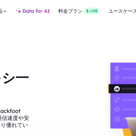
品
Data for AI
料金プラン
ユースケー
$-/GB
ロキシ一
kfoot
、通信速度や安
より優れてい